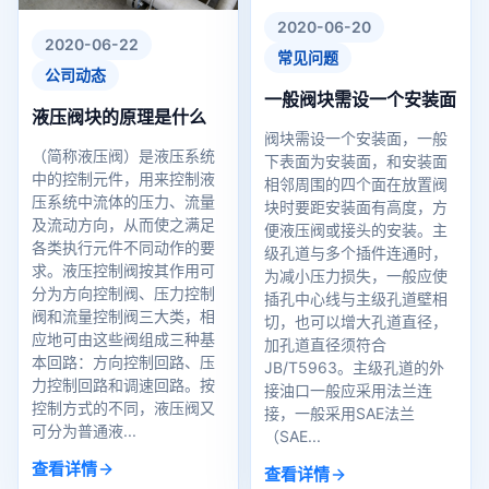
2020-06-20
2020-06-22
常见问题
公司动态
一般阀块需设一个安装面
液压阀块的原理是什么
阀块需设一个安装面，一般
（简称液压阀）是液压系统
下表面为安装面，和安装面
中的控制元件，用来控制液
相邻周围的四个面在放置阀
压系统中流体的压力、流量
块时要距安装面有高度，方
及流动方向，从而使之满足
便液压阀或接头的安装。主
各类执行元件不同动作的要
级孔道与多个插件连通时，
求。液压控制阀按其作用可
为减小压力损失，一般应使
分为方向控制阀、压力控制
插孔中心线与主级孔道壁相
阀和流量控制阀三大类，相
切，也可以增大孔道直径，
应地可由这些阀组成三种基
加孔道直径须符合
本回路：方向控制回路、压
JB/T5963。主级孔道的外
力控制回路和调速回路。按
接油口一般应采用法兰连
控制方式的不同，液压阀又
接，一般采用SAE法兰
可分为普通液...
（SAE...
查看详情
查看详情